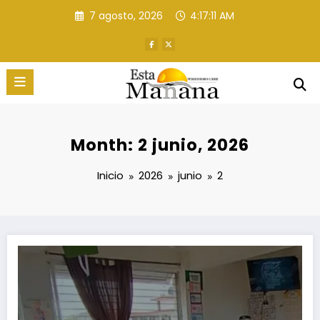
Saltar
7 agosto, 2026
4:17:11 AM
al
contenido
Month: 2 junio, 2026
Inicio
2026
junio
2