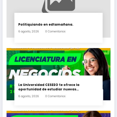
Politiquiando en edtamañana.
6 agosto, 2026
0 Comentarios
La Universidad CESEEO te ofrece la
oportunidad de estudiar nuevas
Licenciaturas en los Campus Oaxaca, Puerto
6 agosto, 2026
0 Comentarios
Escondido, Ixtepec y en la Matriz Juchitán.