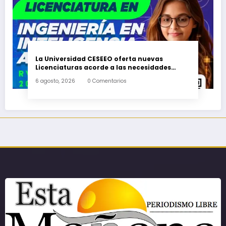
La Universidad CESEEO oferta nuevas
Licenciaturas acorde a las necesidades
educativas de los egresados de escuelas del
6 agosto, 2026
0 Comentarios
nivel medio superior