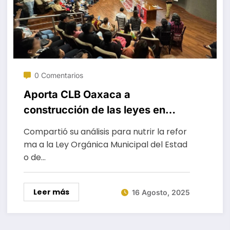
0 Comentarios
Aporta CLB Oaxaca a
construcción de las leyes en
materia de búsqueda de
Compartió su análisis para nutrir la refor
personas
ma a la Ley Orgánica Municipal del Estad
o de…
Leer más
16 Agosto, 2025