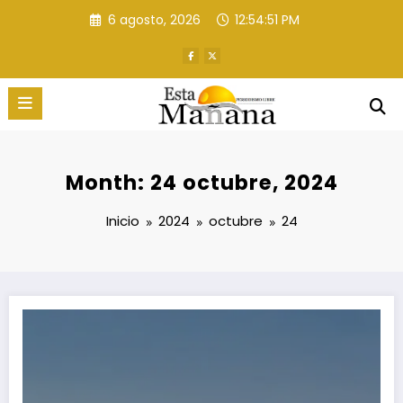
Saltar
6 agosto, 2026
12:54:52 PM
al
contenido
Month: 24 octubre, 2024
Inicio
2024
octubre
24