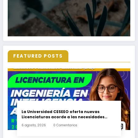
FEATURED POSTS
La Universidad CESEEO oferta nuevas
Licenciaturas acorde a las necesidades
educativas de los egresados de escuelas del
6 agosto, 2026
0 Comentarios
nivel medio superior