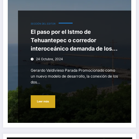
SECCIÓN DEL EDITOR
El paso por el Istmo de
Tehuantepec o corredor
interoceánico demanda de los
países poderosos
24 Octubre, 2024
Gerardo Valdivieso Parada Promocionado como
un nuevo modelo de desarrollo, la conexión de los
dos…
Leer más