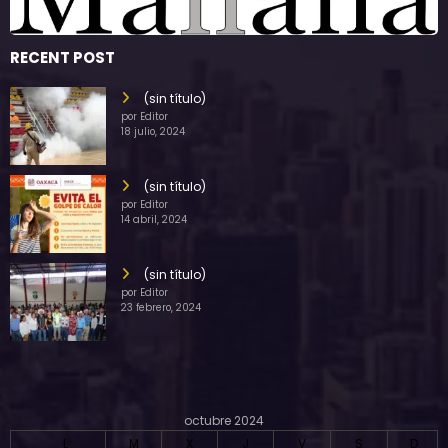
RECENT POST
(sin título)
por Editor
18 julio, 2024
(sin título)
por Editor
14 abril, 2024
(sin título)
por Editor
23 febrero, 2024
octubre 2024
L
M
X
J
V
S
D