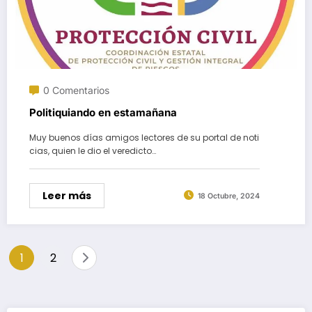
0 Comentarios
Politiquiando en estamañana
Muy buenos días amigos lectores de su portal de noti
cias, quien le dio el veredicto…
Leer más
18 Octubre, 2024
Paginación
1
2
de
entradas