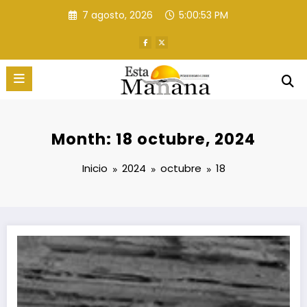
Saltar
7 agosto, 2026
5:00:54 PM
al
contenido
Month: 18 octubre, 2024
Inicio
2024
octubre
18