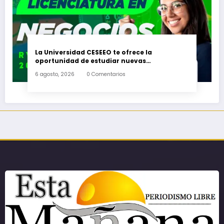
La Universidad CESEEO te ofrece la
oportunidad de estudiar nuevas
Licenciaturas en los Campus Oaxaca, Puerto
6 agosto, 2026
0 Comentarios
Escondido, Ixtepec y en la Matriz Juchitán.